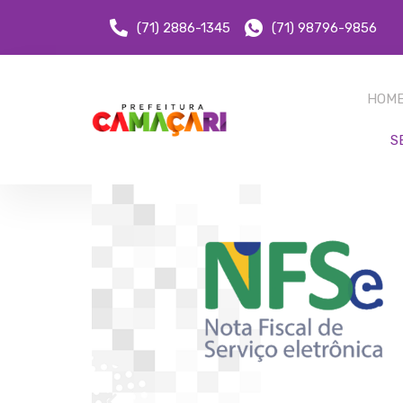
(71) 2886-1345
(71) 98796-9856
HOM
S