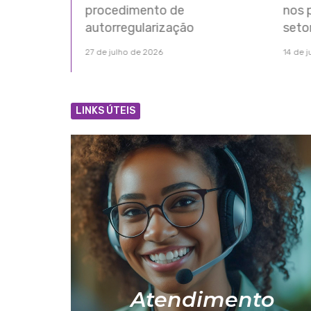
nos processos do ITIV com
par
setor imobiliário
Trib
14 de julho de 2026
10 de
LINKS ÚTEIS
Atendimento