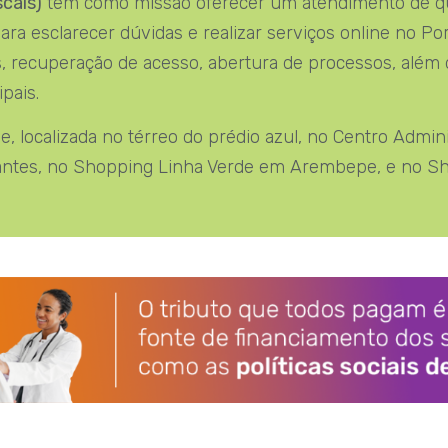
cais)
tem como missão oferecer um atendimento de qual
a esclarecer dúvidas e realizar serviços online no Port
is, recuperação de acesso, abertura de processos, além
pais.
 localizada no térreo do prédio azul, no Centro Adminis
brantes, no Shopping Linha Verde em Arembepe, e no S