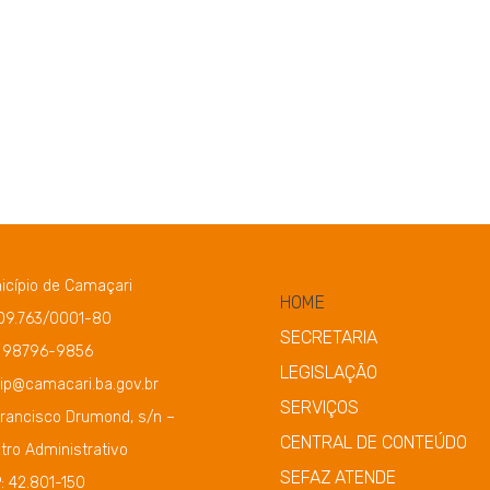
icípio de Camaçari
HOME
109.763/0001-80
SECRETARIA
) 98796-9856
LEGISLAÇÃO
ip@camacari.ba.gov.br
SERVIÇOS
Francisco Drumond, s/n –
CENTRAL DE CONTEÚDO
tro Administrativo
SEFAZ ATENDE
: 42.801-150