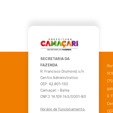
SECRETARIA DA
FAZENDA
Mun
R. Francisco Drumond, s/n
14.
Centro Administrativo
(71
CEP: 42.801-150
gab
Camaçari – Bahia
R. 
CNPJ: 14.109.763/0001-80
Cen
Horário de funcionamento:
CEP