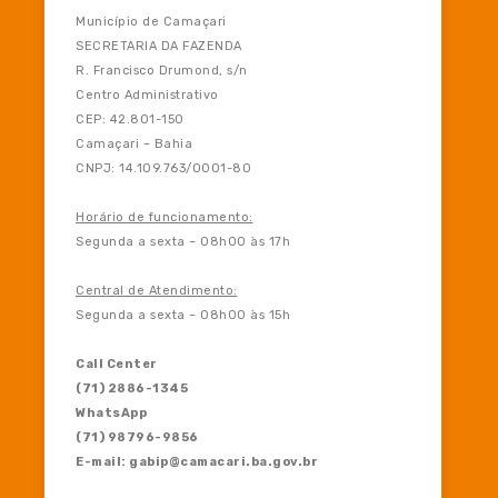
Município de Camaçari
SECRETARIA DA FAZENDA
R. Francisco Drumond, s/n
Centro Administrativo
CEP: 42.801-150
Camaçari – Bahia
CNPJ: 14.109.763/0001-80
Horário de funcionamento:
Segunda a sexta – 08h00 às 17h
Central de Atendimento:
Segunda a sexta – 08h00 às 15h
Call Center
(71) 2886-1345
WhatsApp
(71) 98796-9856
E-mail: gabip@camacari.ba.gov.br