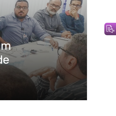
ham
de