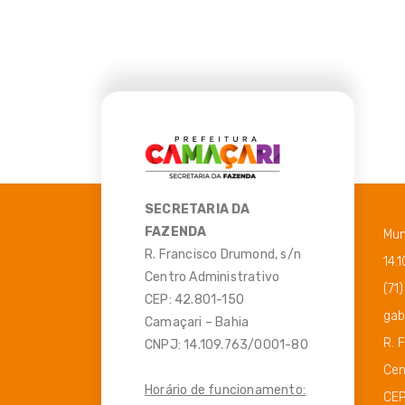
SECRETARIA DA
FAZENDA
Mun
R. Francisco Drumond, s/n
14.
Centro Administrativo
(71
CEP: 42.801-150
gab
Camaçari – Bahia
R. 
CNPJ: 14.109.763/0001-80
Cen
Horário de funcionamento:
CEP