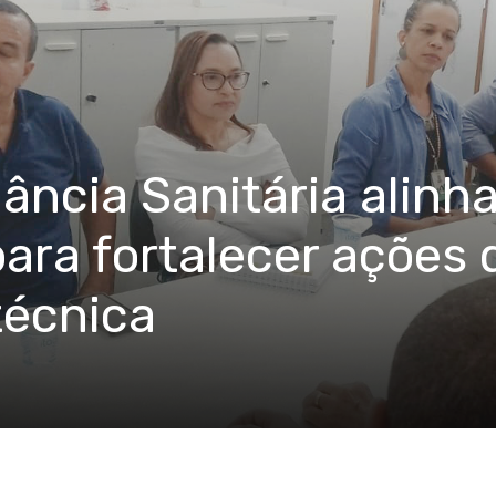
lância Sanitária alin
para fortalecer ações 
técnica