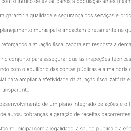
: com o intuito de evitar danos à população antes mes
ara garantir a qualidade e segurança dos serviços e pro
 planejamento municipal e impactam diretamente na qua
: reforçando a atuação fiscalizadora em resposta a dema
alho conjunto para assegurar que as inspeções técni
indo com o equilíbrio das contas públicas e a melhoria 
l para ampliar a efetividade da atuação fiscalizatória e
transparente.
o desenvolvimento de um plano integrado de ações e o 
e autos, cobranças e geração de receitas decorrentes da
tão municipal com a legalidade, a saúde pública e a efi