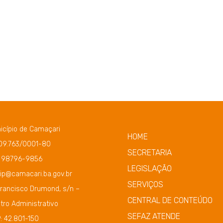
icípio de Camaçari
HOME
109.763/0001-80
SECRETARIA
) 98796-9856
LEGISLAÇÃO
ip@camacari.ba.gov.br
SERVIÇOS
Francisco Drumond, s/n –
CENTRAL DE CONTEÚDO
tro Administrativo
SEFAZ ATENDE
: 42.801-150