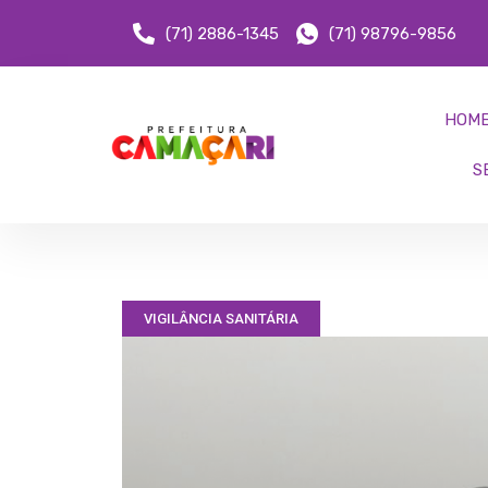
(71) 2886-1345
(71) 98796-9856
HOM
S
VIGILÂNCIA SANITÁRIA