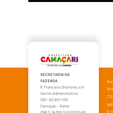
SECRETARIA DA
FAZENDA
Mun
R. Francisco Drumond, s/n
14.
Centro Administrativo
(71
CEP: 42.801-150
gab
Camaçari – Bahia
R. 
CNPJ: 14.109.763/0001-80