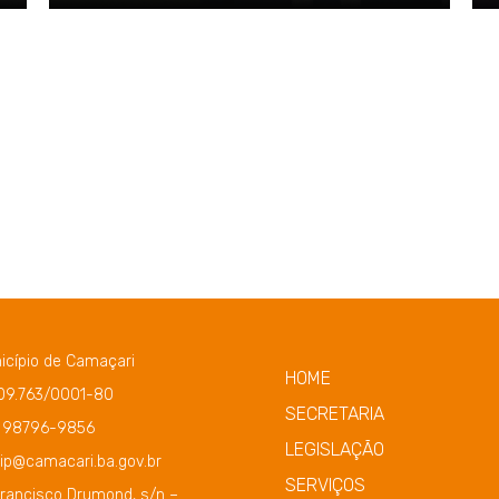
icípio de Camaçari
HOME
109.763/0001-80
SECRETARIA
) 98796-9856
LEGISLAÇÃO
ip@camacari.ba.gov.br
SERVIÇOS
Francisco Drumond, s/n –