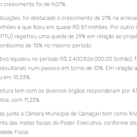
 crescimento foi de 9,07%.
tribuições, foi destacado o crescimento de 21% na arre
 milhões e que ficou em quase R$ 81 milhões. Por outro 
 (IPTU) registrou uma queda de 29% em relação ao proj
ecréscimo de 15% no mesmo período.
ivo liquidou no período R$ 2.400.826.000,00 (bilhão), 
), resultando num passivo em torno de 10%. Em relação
u em 15,33%.
eitura tem com os diversos órgãos responderam por 43
tos, com 11,23%.
as junto à Câmara Municipal de Camaçari tem como final
o das metas fiscais do Poder Executivo, conforme dis
dade Fiscal.