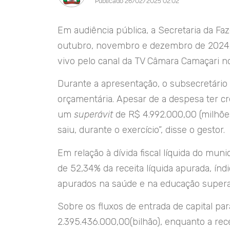
Publicado 26/02/2025 02:02
Em audiência pública, a Secretaria da Fa
outubro, novembro e dezembro de 2024. A
vivo pelo canal da TV Câmara Camaçari n
Durante a apresentação, o subsecretário 
orçamentária. Apesar de a despesa ter c
um
superávit
de R$ 4.992.000,00 (milhõe
saiu, durante o exercício”, disse o gestor.
Em relação à dívida fiscal líquida do mu
de 52,34% da receita líquida apurada, índ
apurados na saúde e na educação supera
Sobre os fluxos de entrada de capital par
2.395.436.000,00(bilhão), enquanto a rec