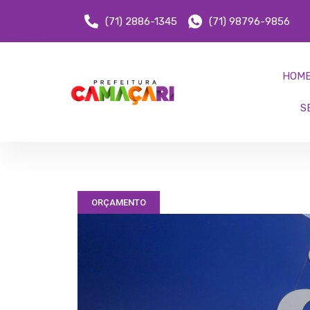
(71) 2886-1345
(71) 98796-9856
HOM
S
ORÇAMENTO