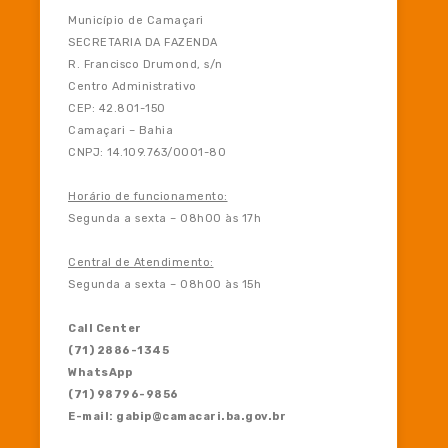
Município de Camaçari
SECRETARIA DA FAZENDA
R. Francisco Drumond, s/n
Centro Administrativo
CEP: 42.801-150
Camaçari – Bahia
CNPJ: 14.109.763/0001-80
Horário de funcionamento:
Segunda a sexta – 08h00 às 17h
Central de Atendimento:
Segunda a sexta – 08h00 às 15h
Call Center
(71) 2886-1345
WhatsApp
(71) 98796-9856
E-mail: gabip@camacari.ba.gov.br