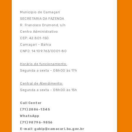
Município de Camaçari
SECRETARIA DA FAZENDA
R. Francisco Drumond, s/n
Centro Administrativo
CEP: 42.801-150
Camaçari – Bahia
CNPJ: 14.109.763/0001-80
Horário de funcionamento:
Segunda a sexta – 08h00 às 17h
Central de Atendimento:
Segunda a sexta – 08h00 às 15h
Call Center
(71) 2886-1345
WhatsApp
(71) 98796-9856
E-mail: gabip@camacari.ba.gov.br