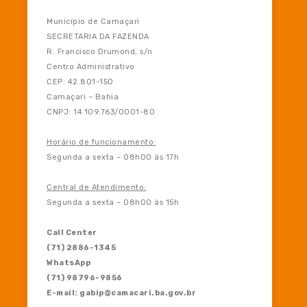
Download
Município de Camaçari
SECRETARIA DA FAZENDA
R. Francisco Drumond, s/n
Centro Administrativo
CEP: 42.801-150
Camaçari – Bahia
CNPJ: 14.109.763/0001-80
Horário de funcionamento:
Segunda a sexta – 08h00 às 17h
Central de Atendimento:
Segunda a sexta – 08h00 às 15h
Call Center
(71) 2886-1345
WhatsApp
(71) 98796-9856
E-mail: gabip@camacari.ba.gov.br