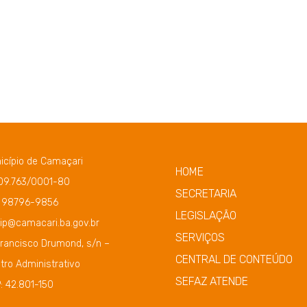
icípio de Camaçari
HOME
109.763/0001-80
SECRETARIA
) 98796-9856
LEGISLAÇÃO
ip@camacari.ba.gov.br
SERVIÇOS
Francisco Drumond, s/n –
CENTRAL DE CONTEÚDO
tro Administrativo
SEFAZ ATENDE
: 42.801-150