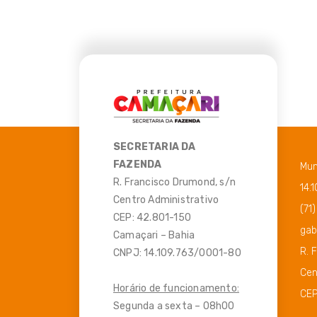
SECRETARIA DA
FAZENDA
Mun
R. Francisco Drumond, s/n
14.
Centro Administrativo
(71
CEP: 42.801-150
gab
Camaçari – Bahia
R. 
CNPJ: 14.109.763/0001-80
Cen
Horário de funcionamento:
CEP
Segunda a sexta – 08h00